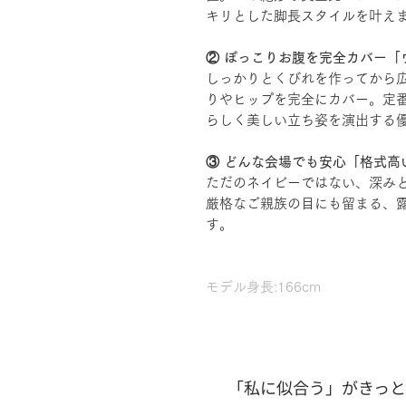
キリとした脚長スタイルを叶え
② ぽっこりお腹を完全カバー「
しっかりとくびれを作ってから
りやヒップを完全にカバー。定
らしく美しい立ち姿を演出する
③ どんな会場でも安心「格式高
ただのネイビーではない、深み
厳格なご親族の目にも留まる、
す。
モデル身長:166cm
「私に似合う」がきっ