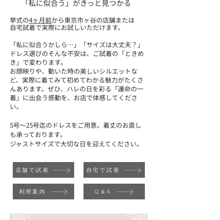
「私に似合う」がきっと見つかる
挙式の
4ヶ月前
から東京市ヶ谷の店舗または
自宅試着で実際にお試しいただけます。
「私に似合うかしら…」「サイズは大丈夫？」
ドレス選びのそんな不安は、ご試着の「ときめ
き」で変わります。
お顔映りや、動いた時の美しいシルエットな
ど、実際に着てみて初めてわかる魅力がたくさ
んあります。ぜひ、ハレの日を彩る「運命の一
着」に出会う感動を、お店で体感してくださ
い。
5号～25号迄のドレスをご用意。​着丈のお直し
も承っております。
ジャストサイズで大切な日を迎えてください。
店舗で試着
自宅で試着
利用案内
Q＆A