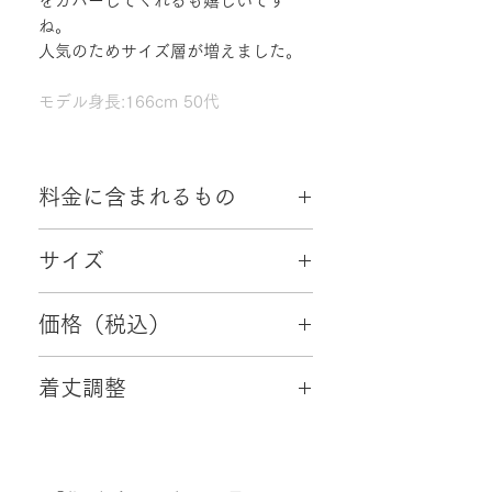
をカバーしてくれるも嬉しいです
ね。
人気のためサイズ層が増えました。
モデル身長:166cm 50代
料金に含まれるもの
・往復配送料
サイズ
・クリーニング代
・小物2点（初回ご来店時成約特典）
9号～11号、11号～13号、15号～17号、
価格（税込）
19～21号
78,000円
着丈調整
可