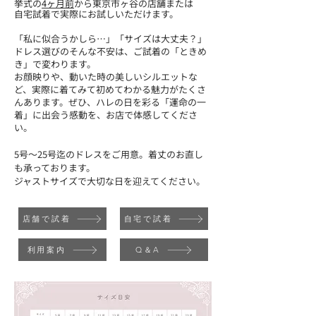
挙式の
4ヶ月前
から東京市ヶ谷の店舗または
自宅試着で実際にお試しいただけます。
「私に似合うかしら…」「サイズは大丈夫？」
ドレス選びのそんな不安は、ご試着の「ときめ
き」で変わります。
お顔映りや、動いた時の美しいシルエットな
ど、実際に着てみて初めてわかる魅力がたくさ
んあります。ぜひ、ハレの日を彩る「運命の一
着」に出会う感動を、お店で体感してくださ
い。
5号～25号迄のドレスをご用意。​着丈のお直し
も承っております。
ジャストサイズで大切な日を迎えてください。
店舗で試着
自宅で試着
利用案内
Q＆A