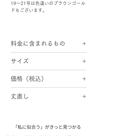
19～21号は色違いのブラウンゴール
ドもございます。
料金に含まれるもの
・往復配送料
サイズ
・クリーニング代
・小物2点（初回ご来店日成約特典）
7号～9号、13号～15号
価格（税込）
88,000円
丈直し
可
「私に似合う」がきっと見つかる