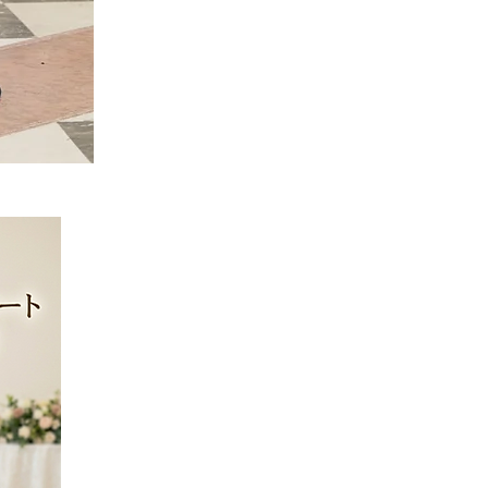
MO-
160