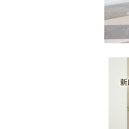
MO-
148