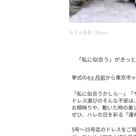
モデル身長:166cm
「私に似合う」がきっ
挙式の
4ヶ月前
から東京市
「私に似合うかしら…」「
ドレス選びのそんな不安は
お顔映りや、動いた時の美
ぜひ、ハレの日を彩る「運
5号～25号迄のドレスをご