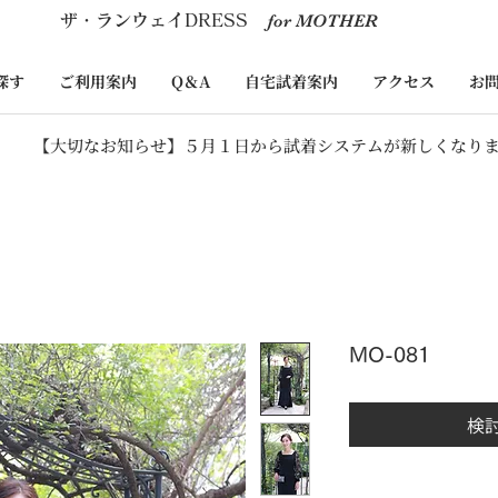
​ザ・ランウェイDRESS
for MOTHER
探す
ご利用案内
Q＆A
自宅試着案内
アクセス
お
【大切なお知らせ】５月１日から試着システムが新しくなり
MO-081
検