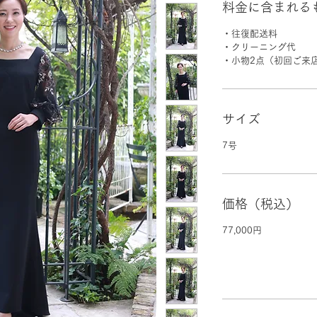
料金に含まれる
・往復配送料
・クリーニング代
・小物2点（初回ご来
サイズ
7号
価格（税込）
77,000円