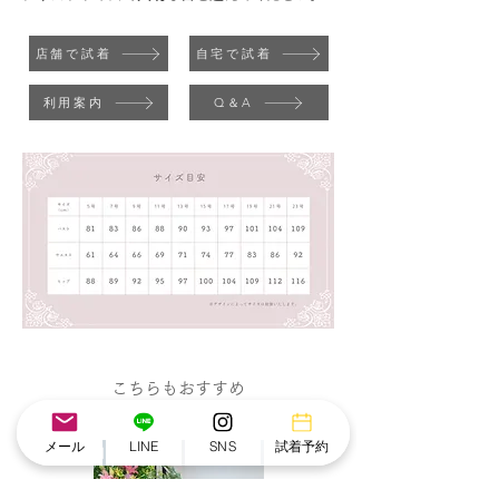
店舗で試着
自宅で試着
利用案内
Q＆A
こちらもおすすめ
メール
LINE
SNS
試着予約
NEW IN
NEW IN