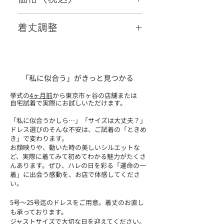
66,000円
着丈調整
可
「私に似合う」がきっと見つかる
挙式の
4ヶ月前
から東京市ヶ谷の店舗または
自宅試着で実際にお試しいただけます。
「私に似合うかしら…」「サイズは大丈夫？」
ドレス選びのそんな不安は、ご試着の「ときめ
き」で変わります。
お顔映りや、動いた時の美しいシルエットな
ど、実際に着てみて初めてわかる魅力がたくさ
んあります。ぜひ、ハレの日を彩る「運命の一
着」に出会う感動を、お店で体感してくださ
い。
5号～25号迄のドレスをご用意。​着丈のお直し
も承っております。
ジャストサイズで大切な日を迎えてください。