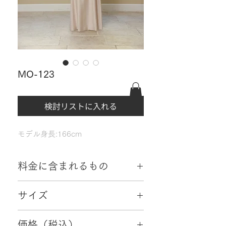
MO-123
検討リストに入れる
モデル身長:166cm
料金に含まれるもの
・往復配送料
サイズ
・クリーニング代
・小物2点（初回ご来店日成約特典）
13～15号、17～19号
価格（税込）