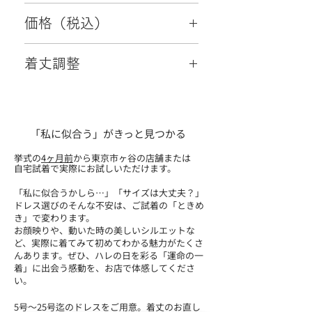
7～9号
価格（税込）
77,000円
着丈調整
可
「私に似合う」がきっと見つかる
挙式の
4ヶ月前
から東京市ヶ谷の店舗または
自宅試着で実際にお試しいただけます。
「私に似合うかしら…」「サイズは大丈夫？」
ドレス選びのそんな不安は、ご試着の「ときめ
き」で変わります。
お顔映りや、動いた時の美しいシルエットな
ど、実際に着てみて初めてわかる魅力がたくさ
んあります。ぜひ、ハレの日を彩る「運命の一
着」に出会う感動を、お店で体感してくださ
い。
5号～25号迄のドレスをご用意。​着丈のお直し