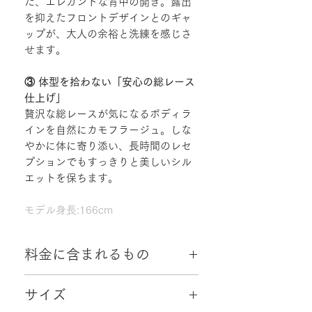
た、エレガントな背中の開き。露出
を抑えたフロントデザインとのギャ
ップが、大人の余裕と洗練を感じさ
せます。
③ 体型を拾わない「安心の総レース
仕上げ」
贅沢な総レースが気になるボディラ
インを自然にカモフラージュ。しな
やかに体に寄り添い、長時間のレセ
プションでもすっきりと美しいシル
エットを保ちます。
モデル身長:166cm
料金に含まれるもの
・往復配送料
サイズ
・クリーニング代
・小物2点（初回ご来店日成約特典）