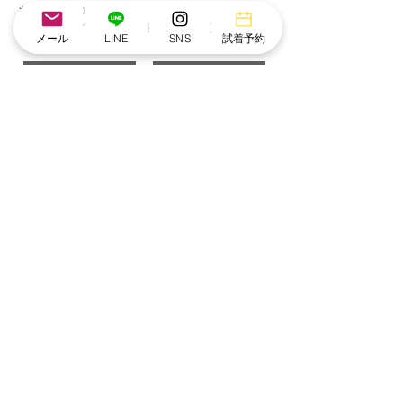
も承っております。
ジャストサイズで大切な日を迎えてください。
メール
LINE
SNS
試着予約
店舗で試着
自宅で試着
利用案内
Q＆A
こちらもおすすめ
NEW IN
NEW IN