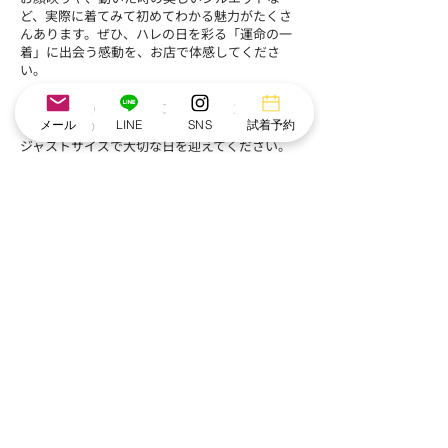
ど、実際に着てみて初めてわかる魅力がたくさ
んあります。ぜひ、ハレの日を彩る「運命の一
着」に出会う感動を、お店で体感してくださ
い。
5号～25号迄のドレスをご用意。​着丈のお直し
メール
LINE
SNS
試着予約
も承っております。
ジャストサイズで大切な日を迎えてください。
店舗で試着
自宅で試着
利用案内
Q＆A