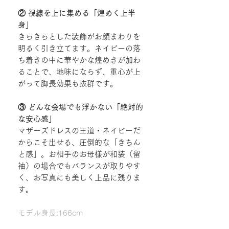
② 視線を上に集める「煌めく上半
身」
きらきらとした装飾がお顔まわりを
明るく引き立てます。ネイビーの落
ち着きの中に華やかな煌めきが加わ
ることで、地味にならず、重心が上
がって脚長効果も抜群です。
③ どんな会場でも浮かない「絶対的
な安心感」
マザーズドレスの王道・ネイビーだ
からこそ出せる、圧倒的な「きちん
と感」。お相手のお母様が和装（留
袖）の場合でもバランスが取りやす
く、お写真にも美しく上品に残りま
す。
モデル身長:166cm