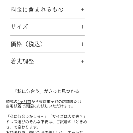
料金に含まれるもの
・往復配送料
サイズ
・クリーニング代
・小物2点（初回ご来店時成約特典）
9～11号
価格（税込）
77,000円
着丈調整
可
「私に似合う」がきっと見つかる
挙式の
4ヶ月前
から東京市ヶ谷の店舗または
自宅試着で実際にお試しいただけます。
「私に似合うかしら…」「サイズは大丈夫？」
ドレス選びのそんな不安は、ご試着の「ときめ
き」で変わります。
お顔映りや、動いた時の美しいシルエットな