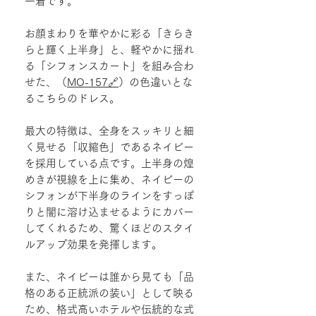
一着です。
お顔まわりを華やかに彩る「きらき
らと輝く上半身」と、軽やかに揺れ
る「シフォンスカート」を組み合わ
せた、（
MO-157🔗
）の色違いとな
るこちらのドレス。
最大の特徴は、全身をスッキリと細
く見せる「収縮色」であるネイビー
を採用している点です。上半身の煌
めきが視線を上に集め、ネイビーの
シフォンが下半身のラインをすっぽ
りと闇に溶け込ませるようにカバー
してくれるため、驚くほどのスタイ
ルアップ効果を発揮します。
また、ネイビーは誰から見ても「品
格のある正統派の装い」として映る
ため、格式高いホテルや伝統的な式