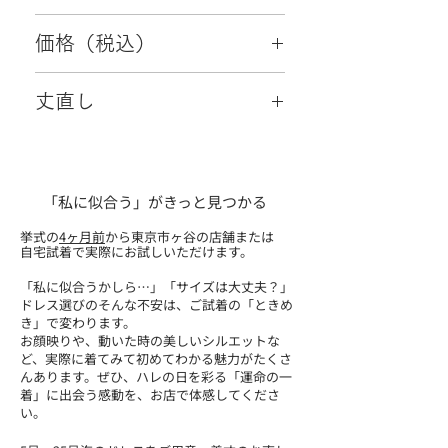
・小物2点（初回ご来店時成約特典）
11～13号
価格（税込）
88,000円
丈直し
可
「私に似合う」がきっと見つかる
挙式の
4ヶ月前
から東京市ヶ谷の店舗または
自宅試着で実際にお試しいただけます。
「私に似合うかしら…」「サイズは大丈夫？」
ドレス選びのそんな不安は、ご試着の「ときめ
き」で変わります。
お顔映りや、動いた時の美しいシルエットな
ど、実際に着てみて初めてわかる魅力がたくさ
んあります。ぜひ、ハレの日を彩る「運命の一
着」に出会う感動を、お店で体感してくださ
い。