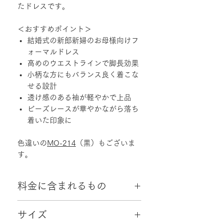
たドレスです。
＜おすすめポイント＞
結婚式の新郎新婦のお母様向けフ
ォーマルドレス
高めのウエストラインで脚長効果
小柄な方にもバランス良く着こな
せる設計
透け感のある袖が軽やかで上品
ビーズレースが華やかながら落ち
着いた印象に
色違いの
MO-214
（黒）もございま
す。
料金に含まれるもの
・往復配送料
サイズ
・クリーニング代