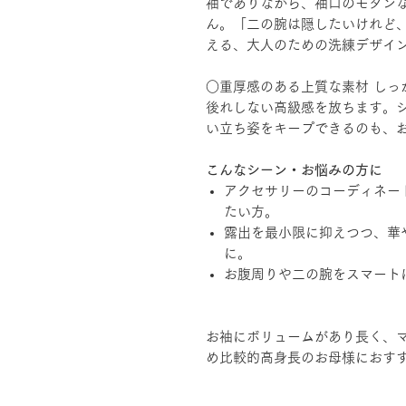
袖でありながら、袖口のモダン
ん。「二の腕は隠したいけれど
える、大人のための洗練デザイ
○重厚感のある上質な素材 しっ
後れしない高級感を放ちます。
い立ち姿をキープできるのも、
こんなシーン・お悩みの方に
アクセサリーのコーディネー
たい方。
露出を最小限に抑えつつ、華
に。
お腹周りや二の腕をスマート
お袖にボリュームがあり長く、
め比較的高身長のお母様におす