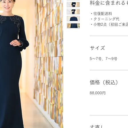
料金に含まれる
・往復配送料
・クリーニング代
・小物2点（初回ご来
サイズ
5～7号、7〜9号
価格（税込）
88,000円
丈直し