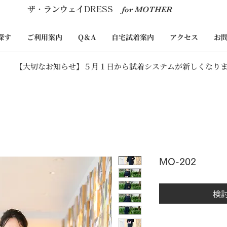
​ザ・ランウェイDRESS
for MOTHER
探す
ご利用案内
Q＆A
自宅試着案内
アクセス
お
【大切なお知らせ】５月１日から試着システムが新しくなり
MO-202
検