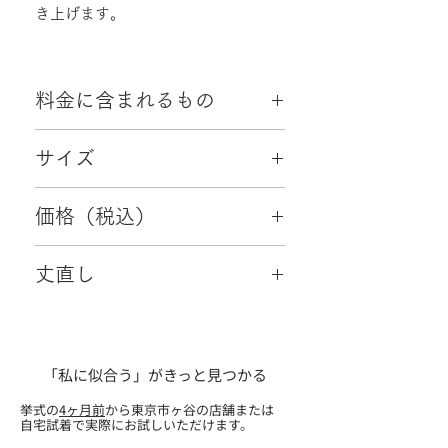
き上げます。
料金に含まれるもの
・往復配送料
サイズ
・クリーニング代
・小物2点（初回ご試着時成約特典）
5～7号
価格（税込）
88,000円
丈直し
可
「私に似合う」がきっと見つかる
挙式の
4ヶ月前
から東京市ヶ谷の店舗または
自宅試着で実際にお試しいただけます。