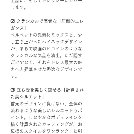
上品に、そしてドレッシーにカバー
します。
② クラシカルで高貴な「圧倒的エレ
ガンス」
ベルベットの異素材ミックスと、少
し立ち上がったハイネックデザイン
が、まるで映画のヒロインのような
クラシカルな気品を演出。ただ隠す
だけでなく、それをドレス最大の魅
力へと昇華させた秀逸なデザインで
す。
③ 立ち姿を美しく魅せる「計算され
た美シルエット」
首元のデザインに負けない、全体の
流れるような美しいシルエットもポ
イント。しなやかなボディラインを
描く計算されたカッティングが、お
母様のスタイルをワンランク上に引