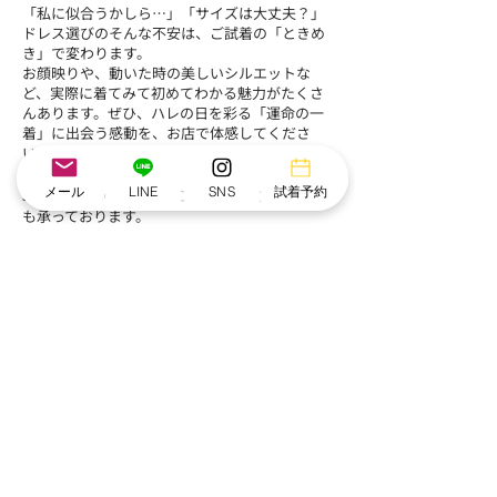
「私に似合うかしら…」「サイズは大丈夫？」
ドレス選びのそんな不安は、ご試着の「ときめ
き」で変わります。
お顔映りや、動いた時の美しいシルエットな
ど、実際に着てみて初めてわかる魅力がたくさ
んあります。ぜひ、ハレの日を彩る「運命の一
着」に出会う感動を、お店で体感してくださ
い。
メール
LINE
SNS
試着予約
5号～25号迄のドレスをご用意。​着丈のお直し
も承っております。
ジャストサイズで大切な日を迎えてください。
店舗で試着
自宅で試着
利用案内
Q＆A