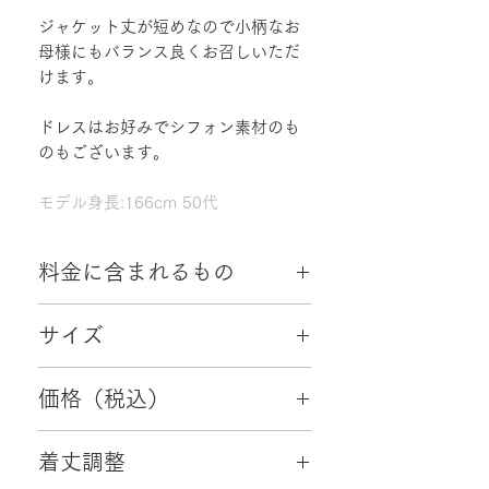
ジャケット丈が短めなので小柄なお
母様にもバランス良くお召しいただ
けます。
ドレスはお好みでシフォン素材のも
のもございます。
モデル身長:166cm 50代
料金に含まれるもの
・往復配送料
サイズ
・クリーニング代
・・小物2点（初回ご来店日成約特典）
7～9号、9号～11号
価格（税込）
44,000円
着丈調整