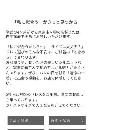
不可
「私に似合う」がきっと見つかる
挙式の
4ヶ月前
から東京市ヶ谷の店舗または
自宅試着で実際にお試しいただけます。
「私に似合うかしら…」「サイズは大丈夫？」
ドレス選びのそんな不安は、ご試着の「ときめ
き」で変わります。
お顔映りや、動いた時の美しいシルエットな
ど、実際に着てみて初めてわかる魅力がたくさ
んあります。ぜひ、ハレの日を彩る「運命の一
着」に出会う感動を、お店で体感してくださ
い。
5号～25号迄のドレスをご用意。​着丈のお直し
も承っております。
ジャストサイズで大切な日を迎えてください。
店舗で試着
自宅で試着